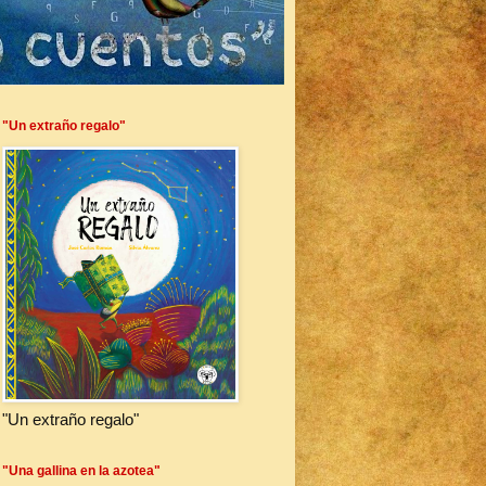
"Un extraño regalo"
"Un extraño regalo"
"Una gallina en la azotea"