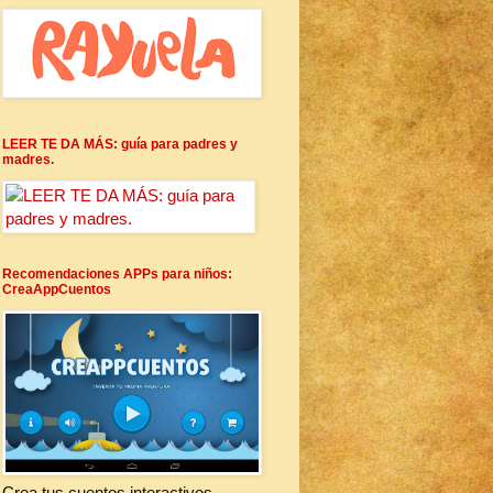
LEER TE DA MÁS: guía para padres y
madres.
Recomendaciones APPs para niños:
CreaAppCuentos
Crea tus cuentos interactivos