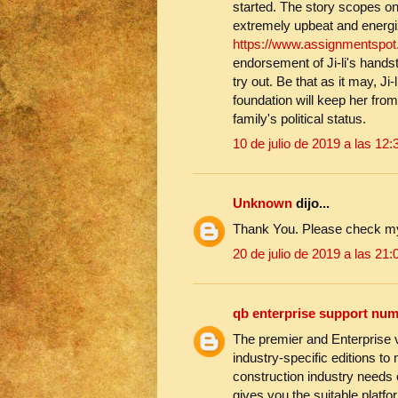
started. The story scopes on J
extremely upbeat and energi
https://www.assignmentspot
endorsement of Ji-li's hands
try out. Be that as it may, Ji
foundation will keep her from
family's political status.
10 de julio de 2019 a las 12:
Unknown
dijo...
Thank You. Please check m
20 de julio de 2019 a las 21:
qb enterprise support nu
The premier and Enterprise 
industry-specific editions t
construction industry needs 
gives you the suitable platfo