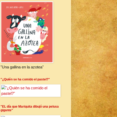
"Una gallina en la azotea"
"¿Quién se ha comido el pastel?"
"EL día que Mariquita dibujó una pelusa
gigante"