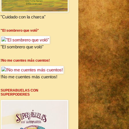
"Cuidado con la charca"
"El sombrero que voló"
"El sombrero que voló"
!No me cuentes más cuentos!
!No me cuentes más cuentos!
SUPERABUELAS CON
SUPERPODERES