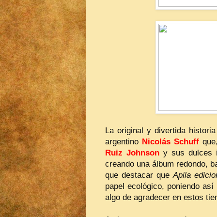
La original y divertida histor
argentino
Nicolás Schuff
que,
Ruiz Johnson
y sus dulces i
creando una álbum redondo, bas
que destacar que
Apila edici
papel ecológico, poniendo así
algo de agradecer en estos ti