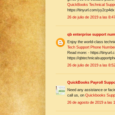
QuickBooks Technical Supp
https://tinyurl.com/yy2cp4dx
26 de julio de 2019 a las 8:4
qb enterprise support nu
Enjoy the world-class techni
Tech Support Phone Numbe
Read more: - https://tinyurl.
https://qbtechnicalsupport
26 de julio de 2019 a las 8:5
QuickBooks Payroll Suppo
Need any assistance or faci
call us, on
Quickbooks Supp
26 de agosto de 2019 a las 