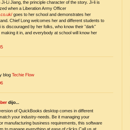
i-Li Jiang, the principle character of the story. Ji-li is
zed when a Liberation Army Officer
.co.uk/
goes to her school and demonstrates her
tand. Chief Long welcomes her and different students to
-li is discouraged by her folks, who know their "dark"
 making it in, and everybody at school will know her
35
y blog
Techie Flow
06
mber
dijo...
version of QuickBooks desktop comes in different
o match your industry-needs. Be it managing your
or manufacturing business requirements, this software
rm to manage everything at ease of clicks.Call us at