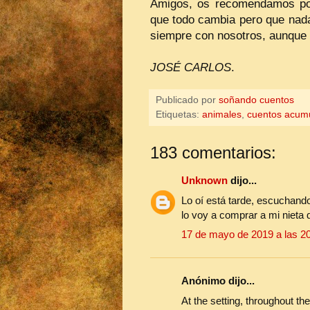
Amigos, os recomendamos po
que todo cambia pero que nada 
siempre con nosotros, aunque 
JOSÉ CARLOS
.
Publicado por
soñando cuentos
Etiquetas:
animales
,
cuentos acumu
183 comentarios:
Unknown
dijo...
Lo oí está tarde, escuchando
lo voy a comprar a mi nieta 
17 de mayo de 2019 a las 2
Anónimo dijo...
At the setting, throughout th