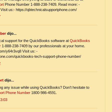
ort
Phone Number 1-888-238-7409. Read more: -
 Visit us:- https://qbtechnicalsupportphone.com/
7
mber
dijo...
cal support for the QuickBooks software at
QuickBooks
r
1-888-238-7409 by our professionals at your home.
com/y64r3vq8 Visit us: -
phone.com/quickbooks-tech-support-phone-number/
2
rt
dijo...
ng any issue while using QuickBooks? Don’t hesitate to
ort Phone Number
1800-986-4591.
13:03